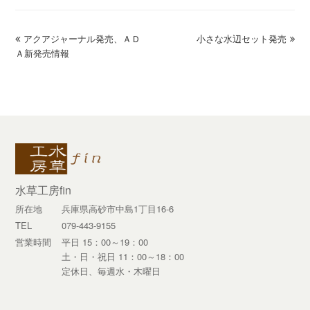
previous
アクアジャーナル発売、ＡＤ
小さな水辺セット発売
next
Ａ新発売情報
post:
post:
水草工房fin
所在地
兵庫県高砂市中島1丁目16-6
TEL
079-443-9155
営業時間
平日 15：00～19：00
土・日・祝日 11：00～18：00
定休日、毎週水・木曜日