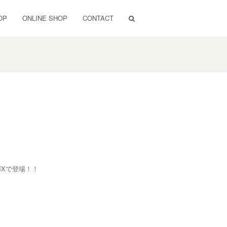
OP
ONLINE SHOP
CONTACT
IXで登場！！