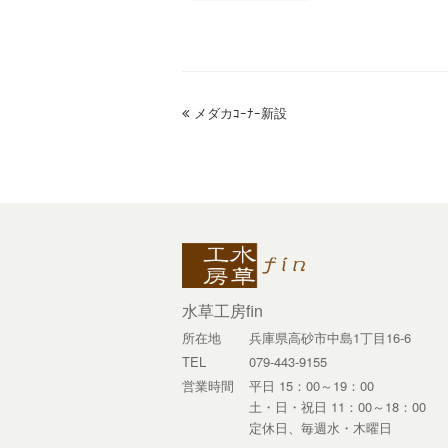
previous
メダカｺｰﾅｰ新設
post:
水草工房fin
所在地
兵庫県高砂市中島1丁目16-6
TEL
079-443-9155
営業時間
平日 15：00～19：00
土・日・祝日 11：00～18：00
定休日、毎週水・木曜日