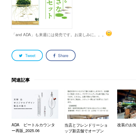
「and ADA」も来週には発売です。お楽しみに。。。
Tweet
Share
関連記事
ADA ビートルカウンタ
改装のお
当店とフレンドリーショ
ー再販_2025.06
ップ新店舗でオープン