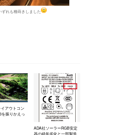
いずれも種蒔きしました
レイアウトコン
23を振りかえっ
ADA社ソーラーRGB安定
器の経年劣化と一部製造