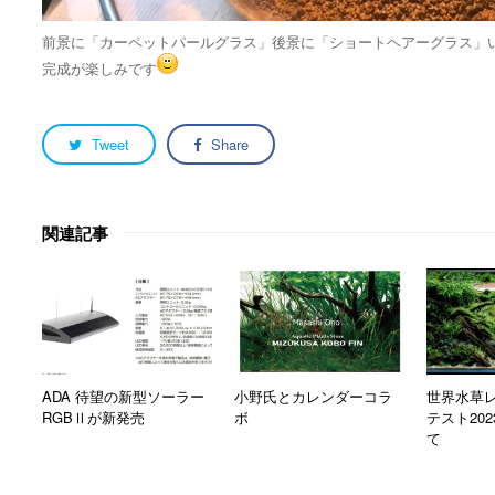
前景に「カーペットパールグラス」後景に「ショートヘアーグラス」
完成が楽しみです
Tweet
Share
関連記事
ADA 待望の新型ソーラー
小野氏とカレンダーコラ
世界水草
RGBⅡが新発売
ボ
テスト20
て