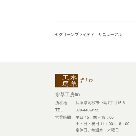
previous
グリーンブライティ リニューアル
post:
水草工房fin
所在地
兵庫県高砂市中島1丁目16-6
TEL
079-443-9155
営業時間
平日 15：00～19：00
土・日・祝日 11：00～18：00
定休日、毎週水・木曜日