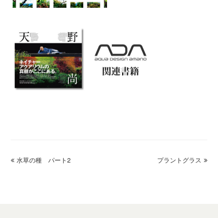
previous
水草の種 パート2
プラントグラス
next
post:
post: