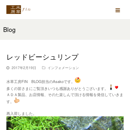
Ope
Mob
Blog
Men
レッドビーシュリンプ
2017年2月19日
インフォメーション
水草工房FIN BLOG担当のAsakoです。
多くの皆さまにご覧頂きいつも感謝ありがとうございます。
ＡＤＡ製品、お店情報、そのた楽しんで頂ける情報を発信していきま
す。
再入荷しました。