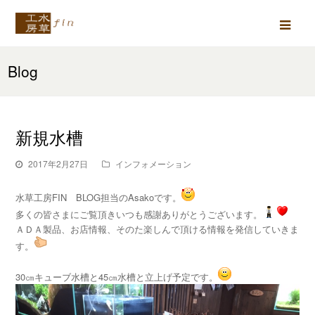
Ope
Mob
Blog
Men
新規水槽
2017年2月27日
インフォメーション
水草工房FIN BLOG担当のAsakoです。
多くの皆さまにご覧頂きいつも感謝ありがとうございます。
ＡＤＡ製品、お店情報、そのた楽しんで頂ける情報を発信していきま
す。
30㎝キューブ水槽と45㎝水槽と立上げ予定です。