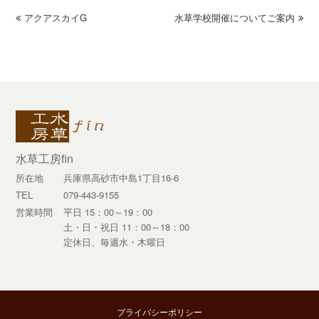
previous
アクアスカイG
水草学校開催についてご案内
next
post:
post:
水草工房fin
所在地
兵庫県高砂市中島1丁目16-6
TEL
079-443-9155
営業時間
平日 15：00～19：00
土・日・祝日 11：00～18：00
定休日、毎週水・木曜日
プライバシーポリシー