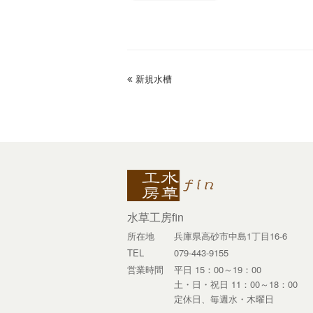
previous
新規水槽
post:
水草工房fin
所在地
兵庫県高砂市中島1丁目16-6
TEL
079-443-9155
営業時間
平日 15：00～19：00
土・日・祝日 11：00～18：00
定休日、毎週水・木曜日