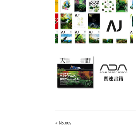
previous
No.009
post: