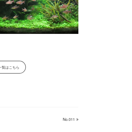
一覧はこちら
No.011
next
post: