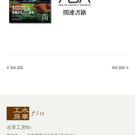
previous
Vol.322
Vol.324
next
post:
post:
水草工房fin