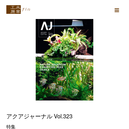
Ope
Mob
Men
アクアジャーナル Vol.323
特集