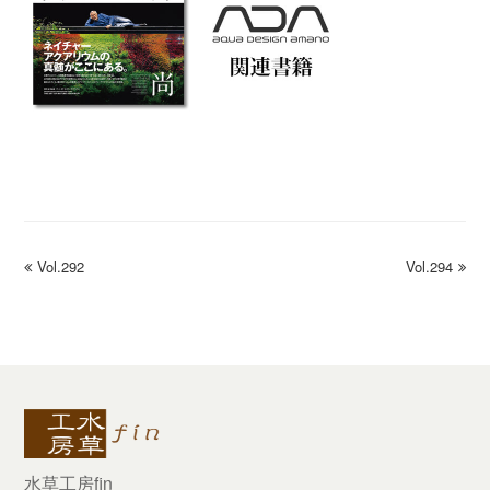
previous
Vol.292
Vol.294
next
post:
post:
水草工房fin