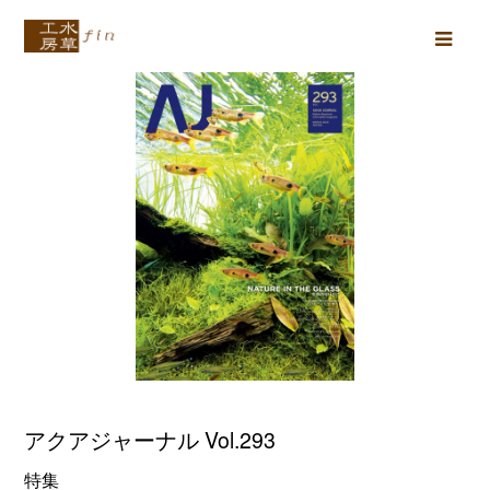
Ope
Mob
Men
アクアジャーナル Vol.293
特集