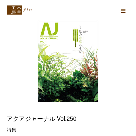
Ope
Mob
Men
アクアジャーナル Vol.250
特集