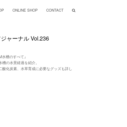
OP
ONLINE SHOP
CONTACT
ジャーナル Vol.236
0M水槽のすべて』
水槽の水景経過を紹介。
二酸化炭素、水草育成に必要なグッズも詳し