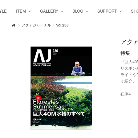
YLE
ITEM
GALLERY
BLOG
SUPPORT
SH
アクアジャーナル
Vol.236
アクア
特集
『巨大4
リスボン
ライトや
く紹介。
在庫4