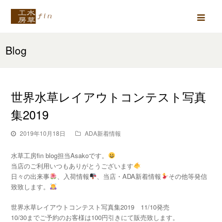
Ope
Mob
Blog
Men
世界水草レイアウトコンテスト写真
集2019
2019年10月18日
ADA新着情報
水草工房fin blog担当Asakoです。
当店のご利用いつもありがとうございます
日々の出来事
、入荷情報
、当店・ADA新着情報
その他等発信
致致します。
世界水草レイアウトコンテスト写真集2019 11/10発売
10/30までご予約のお客様は100円引きにて販売致します。