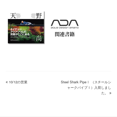
previous
10/12の営業
Steel Shark PipeⅠ （スチールシ
next
post:
post:
ャークパイプⅠ）入荷しまし
た。