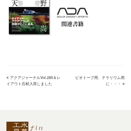
previous
アクアジャーナルVol.285＆レ
ビオトープ用、テラリウム用
next
イアウト石材入荷しました
post:
post:
に・・・