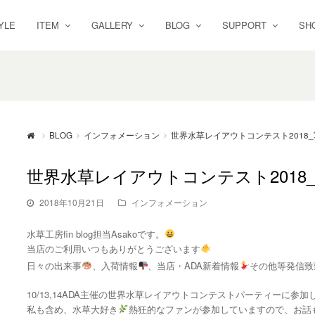
YLE
ITEM
GALLERY
BLOG
SUPPORT
SH
BLOG
インフォメーション
世界水草レイアウトコンテスト2018
世界水草レイアウトコンテスト2018
2018年10月21日
インフォメーション
水草工房fin blog担当Asakoです。
当店のご利用いつもありがとうございます
日々の出来事
、入荷情報
、当店・ADA新着情報
その他等発信致
10/13,14ADA主催の世界水草レイアウトコンテストパーティーに参
私も含め、水草大好き
熱狂的なファンが参加していますので、お話