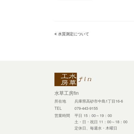
previous
水質測定について
post:
水草工房fin
所在地
兵庫県高砂市中島1丁目16-6
TEL
079-443-9155
営業時間
平日 15：00～19：00
土・日・祝日 11：00～18：00
定休日、毎週水・木曜日