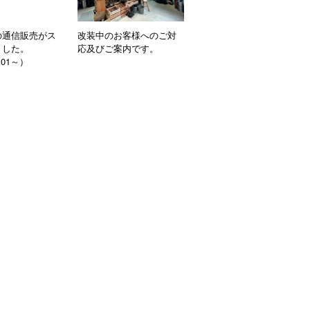
の通信販売がス
改装中のお客様へのご対
ました。
応及びご案内です。
7.01～）