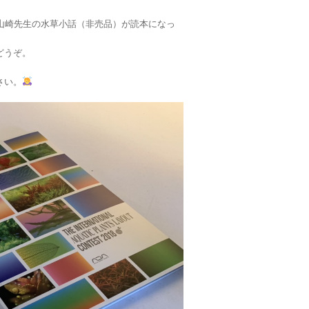
山崎先生の水草小話（非売品）が読本になっ
どうぞ。
さい。