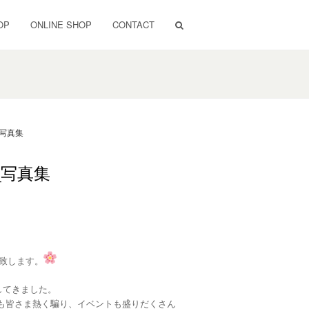
OP
ONLINE SHOP
CONTACT
_写真集
_写真集
致します。
加してきました。
も皆さま熱く騙り、イベントも盛りだくさん