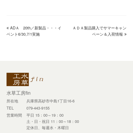
previous
ADＡ 20th／新製品・・・イ
ＡＤＡ製品購入でサマーキャン
next
ベント6/30,7/1実施
post:
post:
ペーン＆入荷情報
水草工房fin
所在地
兵庫県高砂市中島1丁目16-6
TEL
079-443-9155
営業時間
平日 15：00～19：00
土・日・祝日 11：00～18：00
定休日、毎週水・木曜日