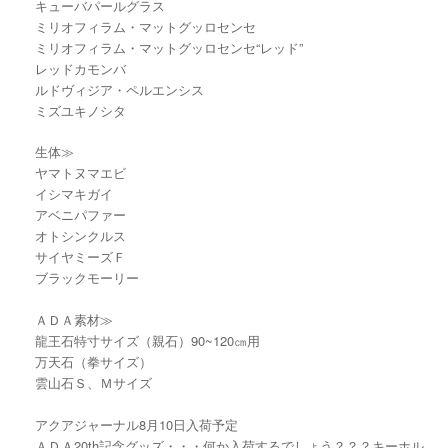
キューバパールグラス
ミリオフィラム・マットグッロセンセ
ミリオフィラム・マットグッロセンセ“レッド”
レッドカモンバ
ルドヴィジア・ペルエンシス
ミズユキノシタ
生体≫
ヤマトヌマエビ
イシマキガイ
アベニパファー
オトシンクルス
サイヤミーズＦ
ブラックモーリー
ＡＤＡ素材≫
龍王石特寸サイズ（親石）90~120㎝用
万天石（拳サイズ）
雲山石Ｓ、Ｍサイズ
アクアジャーナル8月10日入荷予定
ＡＤＡ20th記念グッズ・・・何か入荷するでしょう？？？キーホル