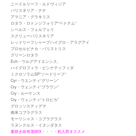
ニードルリーフ・ルドヴィジア
バリスネリア・ナナ
アマニア・グラキリス
ロタラ・ロトンジフォリア“ベトナム”
シペルス・フェルフェリ
スクリューバリスネリア
レッドリーフシャープハイグロ・アラグアイ
プロセルピナカ・バリストリス
グリーンロタラ
Ech・ウルグアイエンシス、
ハイグロフィラ・ピンナティフィダ
ミクロソラムSP“ソードリーフ”
Cyr・ウエンティ“グリーン”
Cry・ウェンティ“ブラウン”
Cry・ルーケンス
Cry・ウェンティ“トロピカ”
グロッソスティグマ
南米コブラグラス
モーリシャス・コブラグラス
ラヌンクルス・イヌンダタス
素焼き鉢有茎MIX・・・・初入荷オススメ