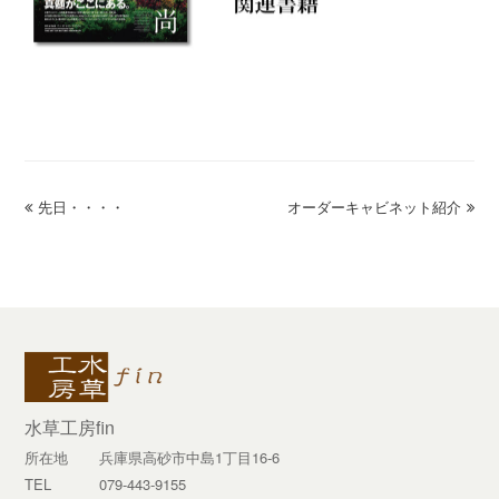
previous
先日・・・・
オーダーキャビネット紹介
next
post:
post:
水草工房fin
所在地
兵庫県高砂市中島1丁目16-6
TEL
079-443-9155