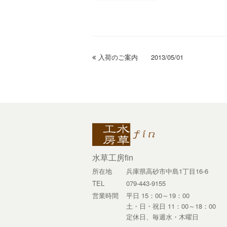
previous
入荷のご案内 2013/05/01
post:
水草工房fin
所在地
兵庫県高砂市中島1丁目16-6
TEL
079-443-9155
営業時間
平日 15：00～19：00
土・日・祝日 11：00～18：00
定休日、毎週水・木曜日