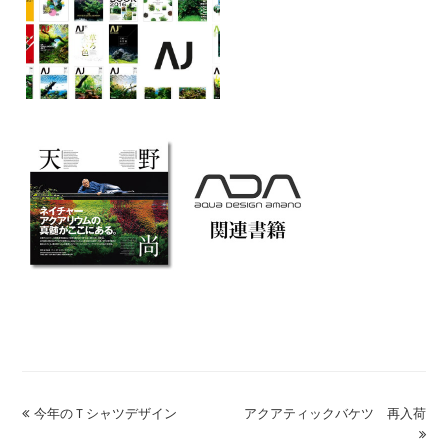
previous
今年のＴシャツデザイン
アクアティックバケツ 再入荷
next
post:
post: