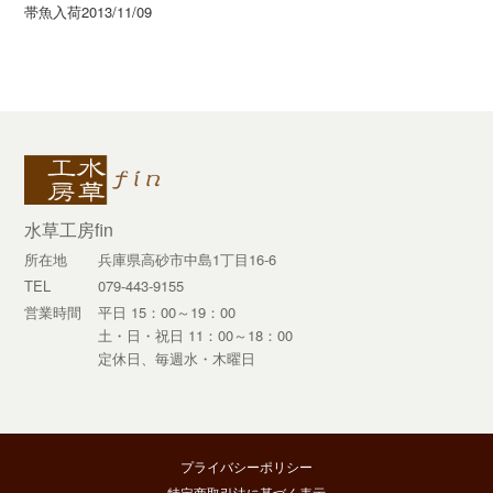
帯魚入荷2013/11/09
post:
post:
水草工房fin
所在地
兵庫県高砂市中島1丁目16-6
TEL
079-443-9155
営業時間
平日 15：00～19：00
土・日・祝日 11：00～18：00
定休日、毎週水・木曜日
プライバシーポリシー
特定商取引法に基づく表示