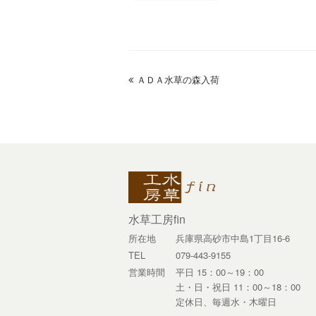
previous
ＡＤＡ水草の森入荷
post:
水草工房fin
所在地
兵庫県高砂市中島1丁目16-6
TEL
079-443-9155
営業時間
平日 15：00～19：00
土・日・祝日 11：00～18：00
定休日、毎週水・木曜日