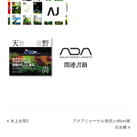
previous
水上水草2
アクアジャーナル発売と45cm展
next
post:
post:
示水槽