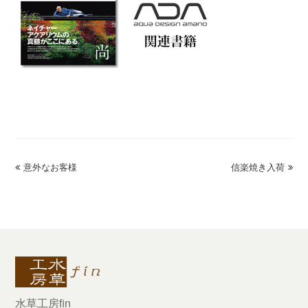
previous
意外なお客様
信楽焼き入荷
next
post:
post:
水草工房fin