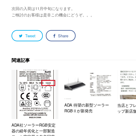
次回の入荷は11月中旬になります。
ご検討のお客様は是非この機会にどうぞ。。。
Tweet
Share
関連記事
ADA 待望の新型ソーラー
当店とフ
RGBⅡが新発売
ップ新店
ADA社ソーラーRGB安定
器の経年劣化と一部製造