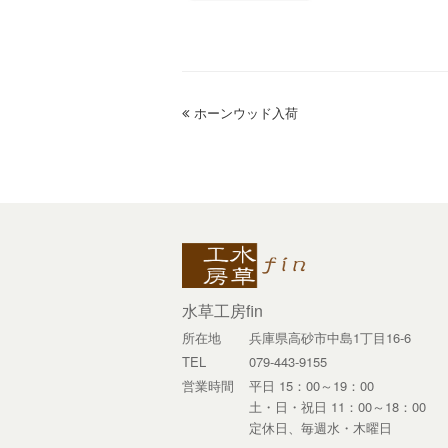
previous
ホーンウッド入荷
post:
水草工房fin
所在地
兵庫県高砂市中島1丁目16-6
TEL
079-443-9155
営業時間
平日 15：00～19：00
土・日・祝日 11：00～18：00
定休日、毎週水・木曜日