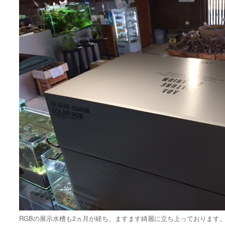
RGBの展示水槽も2ヵ月が経ち、ますます綺麗に立ち上っております