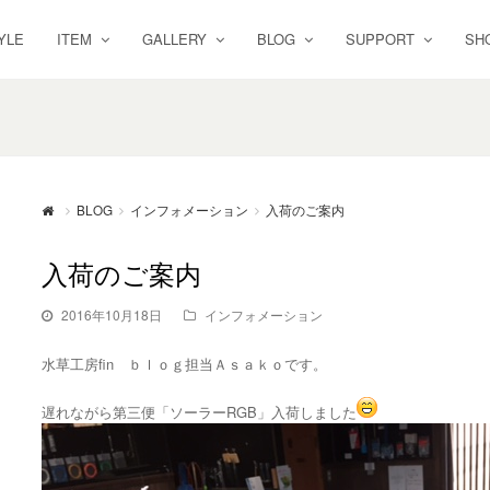
YLE
ITEM
GALLERY
BLOG
SUPPORT
SH
BLOG
インフォメーション
入荷のご案内
入荷のご案内
2016年10月18日
インフォメーション
水草工房fin ｂｌｏｇ担当Ａｓａｋｏです。
遅れながら第三便「ソーラーRGB」入荷しました