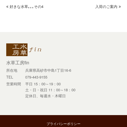
previous
好きな水草｡｡｡その4
入荷のご案内
next
post:
post:
水草工房fin
所在地
兵庫県高砂市中島1丁目16-6
TEL
079-443-9155
営業時間
平日 15：00～19：00
土・日・祝日 11：00～18：00
定休日、毎週水・木曜日
プライバシーポリシー