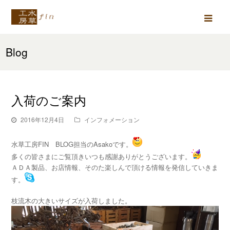
Ope
Mob
Blog
Men
入荷のご案内
2016年12月4日
インフォメーション
水草工房FIN BLOG担当のAsakoです。
多くの皆さまにご覧頂きいつも感謝ありがとうございます。
ＡＤＡ製品、お店情報、そのた楽しんで頂ける情報を発信していきま
す。
枝流木の大きいサイズが入荷しました。