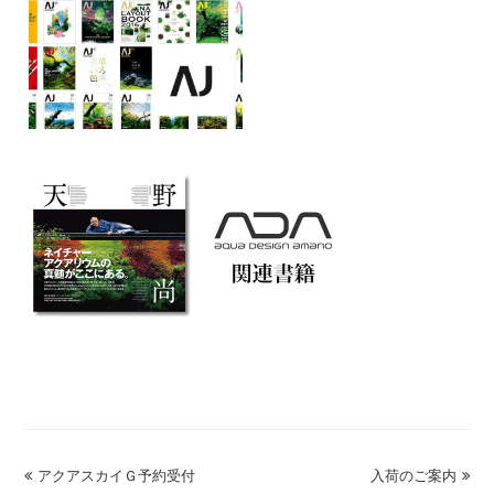
previous
アクアスカイＧ予約受付
入荷のご案内
next