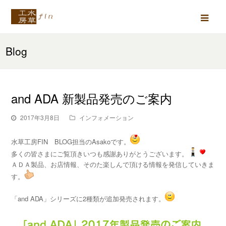
Ope
Mob
Blog
Men
and ADA 新製品発売のご案内
2017年3月8日
インフォメーション
水草工房FIN BLOG担当のAsakoです。
多くの皆さまにご覧頂きいつも感謝ありがとうございます。
ＡＤＡ製品、お店情報、そのた楽しんで頂ける情報を発信していきま
す。
「and ADA」シリーズに2種類が追加発売されます。