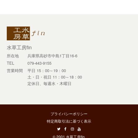
水草工房fin
所在地
兵庫県高砂市中島1丁目16-6
TEL
079-443-9155
営業時間
平日 15：00～19：00
土・日・祝日 11：00～18：00
定休日、毎週水・木曜日
プライバシーポリシー
特定商取引法に基づく表示
twitter
facebook
instagram
youtube
© 2001
水草工房fin.