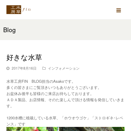
Ope
Mob
Blog
Men
好きな水草
2017年8月16日
インフォメーション
水草工房FIN BLOG担当のAsakoです。
多くの皆さまにご覧頂きいつもありがとうございます。
お盆休み後半も皆様のご来店お待ちしております。
ＡＤＡ製品、お店情報、そのた楽しんで頂ける情報を発信していきま
す。
1200水槽に植栽している水草、「ホウオウゴケ」「ストロギネ･レペ
ンス」です