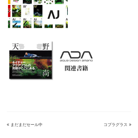
previous
まだまだセール中
コブラグラス
next
post:
post: