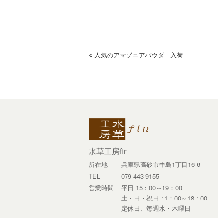
previous
人気のアマゾニアパウダー入荷
post:
水草工房fin
所在地
兵庫県高砂市中島1丁目16-6
TEL
079-443-9155
営業時間
平日 15：00～19：00
土・日・祝日 11：00～18：00
定休日、毎週水・木曜日