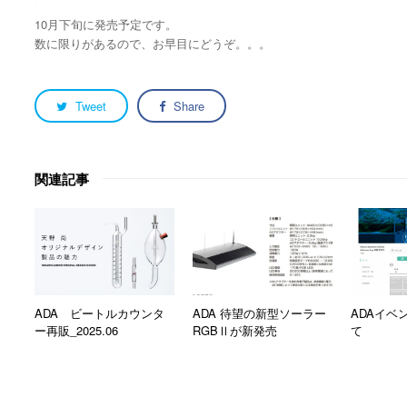
10月下旬に発売予定です。
数に限りがあるので、お早目にどうぞ。。。
Tweet
Share
関連記事
ADA ビートルカウンタ
ADA 待望の新型ソーラー
ADAイベ
ー再販_2025.06
RGBⅡが新発売
て