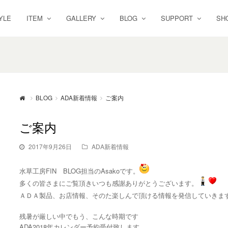
YLE
ITEM
GALLERY
BLOG
SUPPORT
SH
BLOG
ADA新着情報
ご案内
ご案内
2017年9月26日
ADA新着情報
水草工房FIN BLOG担当のAsakoです。
多くの皆さまにご覧頂きいつも感謝ありがとうございます。
ＡＤＡ製品、お店情報、そのた楽しんで頂ける情報を発信していきま
残暑が厳しい中でもう、こんな時期です
ADA2018年カレンダー予約受付致します。