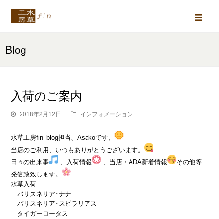
Ope
Mob
Blog
Men
入荷のご案内
2018年2月12日
インフォメーション
水草工房fin_blog担当、Asakoです。
当店のご利用、いつもありがとうございます。
日々の出来事
、入荷情報
、当店・ADA新着情報
その他等
発信致致します。
水草入荷
バリスネリア･ナナ
バリスネリア･スピラリアス
タイガーロータス