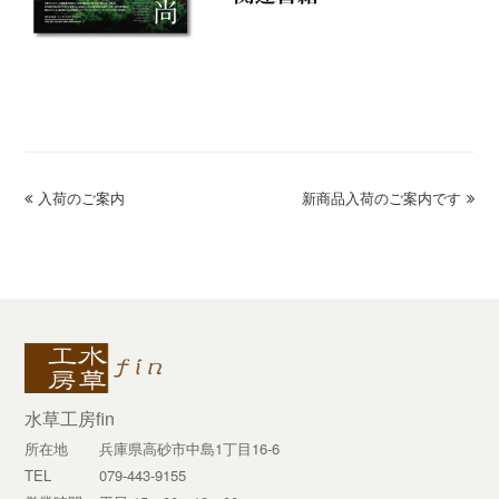
previous
入荷のご案内
新商品入荷のご案内です
next
post:
post:
水草工房fin
所在地
兵庫県高砂市中島1丁目16-6
TEL
079-443-9155