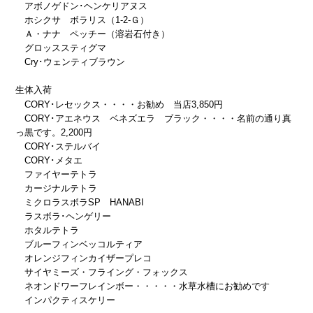
アボノゲドン･ヘンケリアヌス
ホシクサ ボラリス（1-2-Ｇ）
Ａ・ナナ ペッチー（溶岩石付き）
グロッススティグマ
Cry･ウェンティブラウン
生体入荷
CORY･レセックス・・・・お勧め 当店3,850円
CORY･アエネウス ベネズエラ ブラック・・・・名前の通り真
っ黒です。2,200円
CORY･ステルバイ
CORY･メタエ
ファイヤーテトラ
カージナルテトラ
ミクロラスボラSP HANABI
ラスボラ･ヘンゲリー
ホタルテトラ
ブルーフィンベッコルティア
オレンジフィンカイザープレコ
サイヤミーズ・フライング・フォックス
ネオンドワーフレインボー・・・・・水草水槽にお勧めです
インパクティスケリー