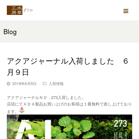
Ope
Mob
Blog
Men
アクアジャーナル入荷しました ６
月９日
2018年6月9日
入荷情報
アクアジャーナルＮＯ．273入荷しました。
店頭にてＡＤＡ製品お買い上げのお客様は１冊無料で差し上げており
ます。