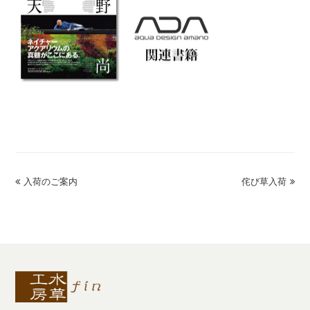
previous
入荷のご案内
侘び草入荷
next
post:
post: